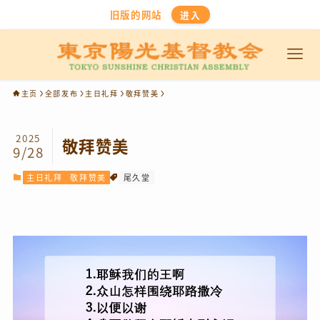
旧版的网站
进入
主页
全部发布
主日礼拜
敬拜赞美
2025
敬拜赞美
9/28
主日礼拜
敬拜赞美
尾久堂