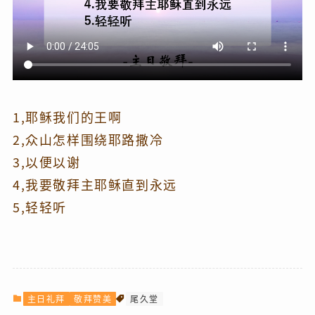
1,耶稣我们的王啊
2,众山怎样围绕耶路撒冷
3,以便以谢
4,我要敬拜主耶稣直到永远
5,轻轻听
主日礼拜
敬拜赞美
尾久堂