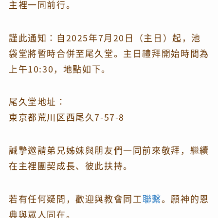
主裡一同前行。
謹此通知：自2025年7月20日（主日）起，池
袋堂將暫時合併至尾久堂。主日禮拜開始時間為
上午10:30，地點如下。
尾久堂地址：
東京都荒川区西尾久7-57-8
誠摯邀請弟兄姊妹與朋友們一同前來敬拜，繼續
在主裡團契成長、彼此扶持。
若有任何疑問，歡迎與教會同工
聯繫
。願神的恩
典與眾人同在。